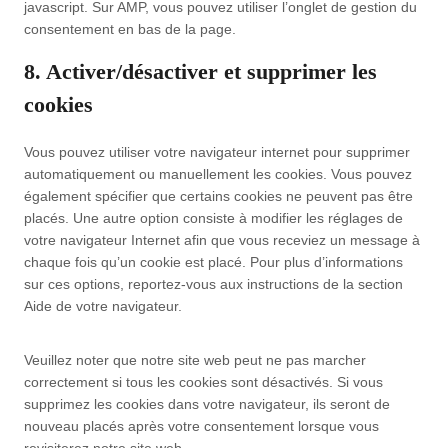
javascript. Sur AMP, vous pouvez utiliser l’onglet de gestion du
v
l
o
a
t
consentement en bas de la page.
e
i
k
p
s
r
a
s
8. Activer/désactiver et supprimer les
s
n
cookies
z
Vous pouvez utiliser votre navigateur internet pour supprimer
automatiquement ou manuellement les cookies. Vous pouvez
également spécifier que certains cookies ne peuvent pas être
placés. Une autre option consiste à modifier les réglages de
votre navigateur Internet afin que vous receviez un message à
chaque fois qu’un cookie est placé. Pour plus d’informations
sur ces options, reportez-vous aux instructions de la section
Aide de votre navigateur.
Veuillez noter que notre site web peut ne pas marcher
correctement si tous les cookies sont désactivés. Si vous
supprimez les cookies dans votre navigateur, ils seront de
nouveau placés après votre consentement lorsque vous