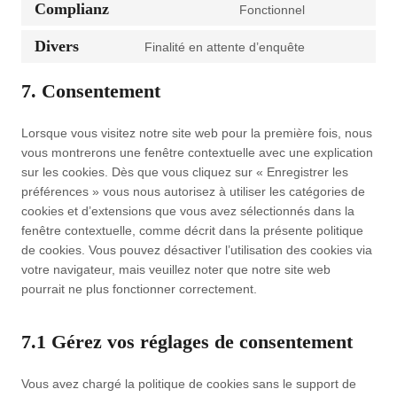
o
s
n
t
Complianz
s
Fonctionnel
r
i
e
o
C
n
e
t
o
e
v
c
k
r
o
s
n
t
Divers
s
Finalité en attente d’enquête
r
i
e
a
d
C
n
e
t
o
e
v
c
g
d
p
o
s
n
t
s
r
i
7. Consentement
e
o
e
r
n
e
t
o
e
v
c
w
o
n
e
s
n
t
s
r
i
e
o
g
c
s
Lorsque vous visitez notre site web pour la première fois, nous
e
t
o
e
v
c
l
r
l
e
s
vous montrerons une fenêtre contextuelle avec une explication
n
t
s
r
i
e
i
d
e
-
sur les cookies. Dès que vous cliquez sur « Enregistrer les
t
o
e
v
c
a
t
f
-
b
préférences » vous nous autorisez à utiliser les catégories de
t
s
r
i
e
d
e
e
a
l
cookies et d’extensions que vous avez sélectionnés dans la
o
e
v
c
g
o
s
n
n
o
fenêtre contextuelle, comme décrit dans la présente politique
s
r
i
e
o
b
p
c
a
c
de cookies. Vous pouvez désactiver l’utilisation des cookies via
e
v
c
g
o
e
e
e
l
k
votre navigateur, mais veuillez noter que notre site web
r
i
e
o
g
-
e
y
s
pourrait ne plus fonctionner correctement.
v
c
f
o
l
f
d
t
i
e
a
g
e
o
i
c
c
c
l
-
n
7.1 Gérez vos réglages de consentement
c
e
o
e
e
f
t
s
d
m
b
-
o
s
Vous avez chargé la politique de cookies sans le support de
i
p
o
m
n