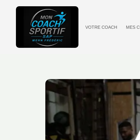
Aller
au
contenu
VOTRE COACH
MES C