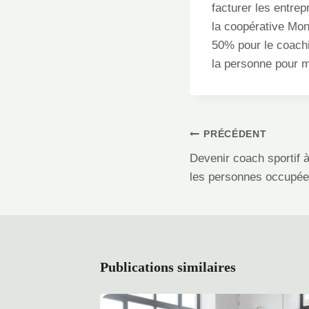
facturer les entre
la coopérative Mon 
50% pour le coachin
la personne pour m
Navigation
PRÉCÉDENT
de
Devenir coach sportif à
l’article
les personnes occupé
Publications similaires