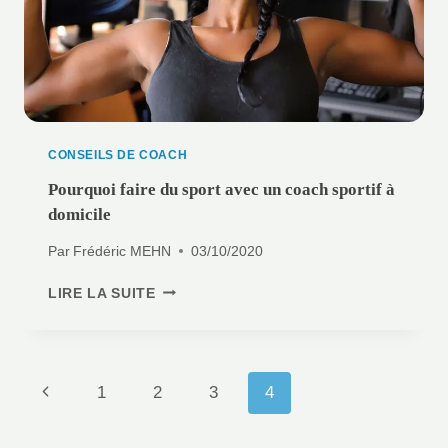
CONSEILS DE COACH
Pourquoi faire du sport avec un coach sportif à
domicile
Par
Frédéric MEHN
03/10/2020
POURQUOI
LIRE LA SUITE
FAIRE
DU
SPORT
AVEC
Navigation
Page
1
2
3
4
UN
de
COACH
précédente
page
SPORTIF